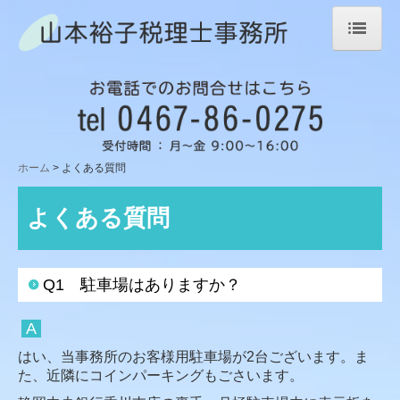
ホーム
法人のお客様
個人のお客様
ホーム
よくある質問
開業独立支援
よくある質問
相続について
事務所概要
Q1 駐車場はありますか？
よくある質問
A
税務トピックス
はい、当事務所のお客様用駐車場が2台ございます。ま
た、近隣にコインパーキングもごさいます。
相続フローチャート